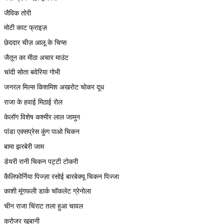
जैविक तोरी
मोटी काट फ्राइज़
छेददार चीज़ आलू के चिप्स
जैतून का मीठा अचार माउंट
चांदी सोता बवेरिया गोभी
जनरल मिल्स किशमिश अखरोट चोकर दूध
राजा के हवाई मिठाई रोल
केलॉग विशेष कश्मीर लाल जामुन
पांडा एक्सप्रेस कुंग पाओ चिकन
बामा झरबेरी जाम
डेयरी रानी चिकन पट्टी टोकरी
कैलिफोर्निया पिज्ज़ा रसोई बारबेक्यू चिकन पिज्जा
काशी मूंगफली डार्क चॉकलेट ग्रेनोला
चीन राजा चिंराट तला हुआ चावल
क्रोजर खूबानी