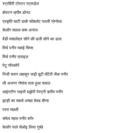
स्ट्रॉबेरी टोस्टर स्ट्रूडेल
बोस्टन क्रीम डोनट
प्रकृति घाटी डार्क चॉकलेट पतली ग्रेनोला
केलॉग चावल कश अनाज
वेंडी मसालेदार सोने की डली सोने का डला
मिर्च पनीर मकई चिप्स
मिर्च पनीर फ्राइज़
पेटू पॉपकॉर्न
निजी चयन लहसुन जड़ी बूटी मोंटेरी जैक पनीर
ली अजगर गोमांस तला हुआ चावल
आइंस्टीन भाइयों ब्लूबेरी पेस्ट्री क्रीम पनीर
झाड़ी का सबसे अच्छा बेक्ड बीन्स
पस्त मछली
सफेद महल पनीर बर्गर
केलॉग पाले सेओढ़ लिया गुच्छे