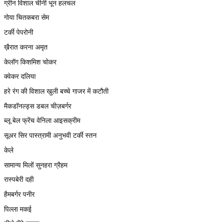
ग्रीन विशाल चीनी भून हलचल
गोया चितकबरा सेम
टर्की पेपरोनी
ख़ैरात करना अमृत
केलॉग किशमिश चोकर
क्वेकर दलिया
हरे रंग की विशाल खुली बच्चे गाजर में कटौती
मैकडॉनल्ड्स डबल चीज़बर्गर
ब्लू बेल फ्रेंच वेनिला आइसक्रीम
सूअर सिर पास्त्रामी अनुभवी टर्की स्तन
केले
सामान्य मिलों सुनहरा ग्रैहम
रास्पबेरी दही
हैमबर्गर पनीर
पिल्ला मकई