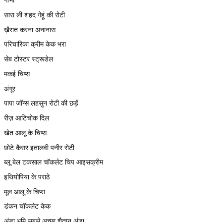
सारा ली शहद गेहूं की रोटी
ख़ैरात करना अनानास
परिचारिका क्रीम केक भरा
सेब टोस्टर स्ट्रूडेल
मकई चिप्स
अंगूर
पापा जॉन्स लहसुन रोटी की छड़ें
रीज़ आटिचोक दिल
खेत आलू के चिप्स
छोटे कैसर इतालवी पनीर रोटी
ब्लू बेल टकसाल चॉकलेट चिप आइसक्रीम
इथियोपिया के पराठे
मूल आलू के चिप्स
डंकन चॉकलेट केक
अंडा भूमि सबसे अच्छा शैतान अंडा