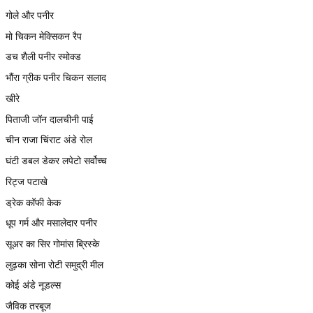
गोले और पनीर
मो चिकन मेक्सिकन रैप
डच शैली पनीर स्मोक्ड
भौंरा ग्रीक पनीर चिकन सलाद
खीरे
पिताजी जॉन दालचीनी पाई
चीन राजा चिंराट अंडे रोल
घंटी डबल डेकर लपेटो सर्वोच्च
रिट्ज पटाखे
ड्रेक कॉफी केक
धूप गर्म और मसालेदार पनीर
सूअर का सिर गोमांस ब्रिस्के
लुढ़का सोना रोटी समुद्री मील
कोई अंडे नूडल्स
जैविक तरबूज