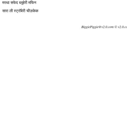
मरथा सफेद ब्लूबेरी मफिन
सारा ली स्ट्रॉबेरी चीज़केक
BiggiePiggie@v2.0.com © v2.0.c