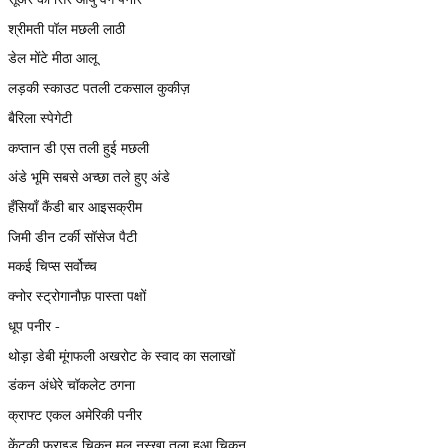
श्रीमती पॉल मछली लाठी
डेल मोंटे मीठा आलू
लड़की स्काउट पतली टकसाल कुकीज़
बैरिला स्पेगेटी
कप्तान डी एस तली हुई मछली
अंडे भूमि सबसे अच्छा तले हुए अंडे
हँसियाँ कैंडी बार आइसक्रीम
जिमी डीन टर्की सॉसेज पैटी
मकई चिप्स सर्वोच्च
क्नोर स्ट्रोगानौफ़ पास्ता पक्षों
धूप पनीर -
थोड़ा डेबी मूंगफली अखरोट के स्वाद का सलाखों
डंकन अंधेरे चॉकलेट ठगना
क्राफ्ट एकल अमेरिकी पनीर
केंटकी फ्राइड चिकन मूल नुस्खा तला हुआ चिकन