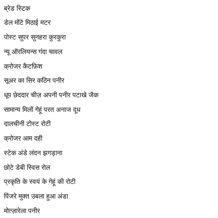
ब्रेड स्टिक
डेल मोंटे मिठाई मटर
पोस्ट सुपर सुनहरा कुरकुरा
न्यू ऑरलियन्स गंदा चावल
क्रोजर कैटफ़िश
सूअर का सिर कठिन पनीर
धूप छेददार चीज़ अपनी पनीर पटाखे जैक
सामान्य मिलों गेहूं परत अनाज दूध
दालचीनी टोस्ट रोटी
क्रोजर आम दही
स्टेक अंडे लंदन झगड़ाना
छोटे डेबी स्विस रोल
प्रकृति के स्वयं के गेहूं की रोटी
पिंजरे मुक्त उबला हुआ अंडा
मोत्ज़ारेला पनीर