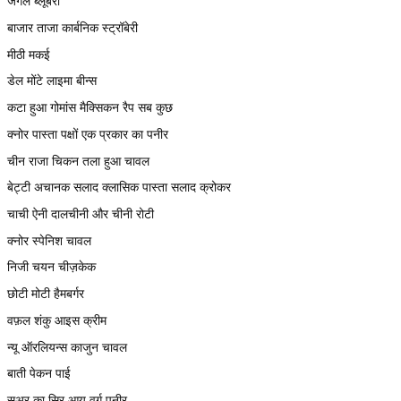
जंगल ब्लूबेरी
बाजार ताजा कार्बनिक स्ट्रॉबेरी
मीठी मकई
डेल मोंटे लाइमा बीन्स
कटा हुआ गोमांस मैक्सिकन रैप सब कुछ
क्नोर पास्ता पक्षों एक प्रकार का पनीर
चीन राजा चिकन तला हुआ चावल
बेट्टी अचानक सलाद क्लासिक पास्ता सलाद क्रोकर
चाची ऐनी दालचीनी और चीनी रोटी
क्नोर स्पेनिश चावल
निजी चयन चीज़केक
छोटी मोटी हैमबर्गर
वफ़ल शंकु आइस क्रीम
न्यू ऑरलियन्स काजुन चावल
बाती पेकन पाई
सूअर का सिर आयु वर्ग पनीर