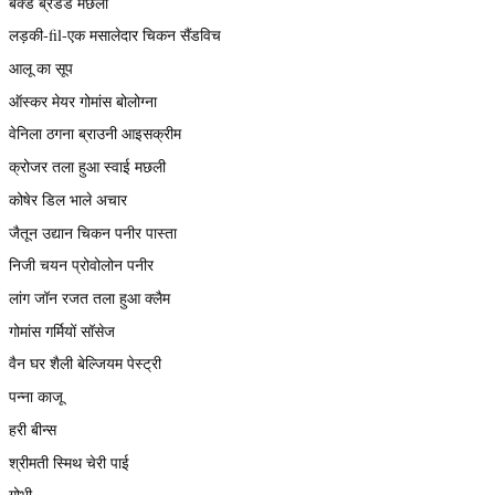
बेक्ड ब्रेडेड मछली
लड़की-fil-एक मसालेदार चिकन सैंडविच
आलू का सूप
ऑस्कर मेयर गोमांस बोलोग्ना
वेनिला ठगना ब्राउनी आइसक्रीम
क्रोजर तला हुआ स्वाई मछली
कोषेर डिल भाले अचार
जैतून उद्यान चिकन पनीर पास्ता
निजी चयन प्रोवोलोन पनीर
लांग जॉन रजत तला हुआ क्लैम
गोमांस गर्मियों सॉसेज
वैन घर शैली बेल्जियम पेस्ट्री
पन्ना काजू
हरी बीन्स
श्रीमती स्मिथ चेरी पाई
गोभी