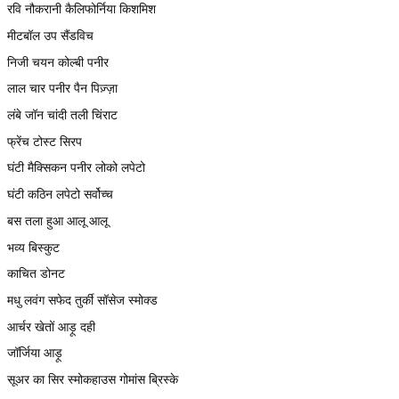
रवि नौकरानी कैलिफोर्निया किशमिश
मीटबॉल उप सैंडविच
निजी चयन कोल्बी पनीर
लाल चार पनीर पैन पिज़्ज़ा
लंबे जॉन चांदी तली चिंराट
फ्रेंच टोस्ट सिरप
घंटी मैक्सिकन पनीर लोको लपेटो
घंटी कठिन लपेटो सर्वोच्च
बस तला हुआ आलू आलू
भव्य बिस्कुट
काचित डोनट
मधु लवंग सफेद तुर्की सॉसेज स्मोक्ड
आर्चर खेतों आड़ू दही
जॉर्जिया आड़ू
सूअर का सिर स्मोकहाउस गोमांस ब्रिस्के