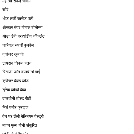
महात्मा सफेद चावल
खीरे
भोज टर्की सॉसेज पैटी
ऑस्कर मेयर गोमांस बोलोग्ना
थोड़ा डेबी ब्रह्मांडीय चॉकलेट
नारियल सपनों कुकीज़
क्रोजर खूबानी
टायसन चिकन स्तन
पिताजी जॉन दालचीनी पाई
क्रोजर बेक्ड कॉड
ड्रेक कॉफी केक
दालचीनी टोस्ट रोटी
मिर्च पनीर फ्राइज़
वैन घर शैली बेल्जियम पेस्ट्री
महान मूल्य गोभी अंकुरित
छोटी मोटी हैमबर्गर