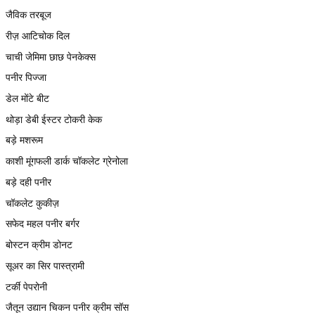
जैविक तरबूज
रीज़ आटिचोक दिल
चाची जेमिमा छाछ पेनकेक्स
पनीर पिज्जा
डेल मोंटे बीट
थोड़ा डेबी ईस्टर टोकरी केक
बड़े मशरूम
काशी मूंगफली डार्क चॉकलेट ग्रेनोला
बड़े दही पनीर
चॉकलेट कुकीज़
सफेद महल पनीर बर्गर
बोस्टन क्रीम डोनट
सूअर का सिर पास्त्रामी
टर्की पेपरोनी
जैतून उद्यान चिकन पनीर क्रीम सॉस