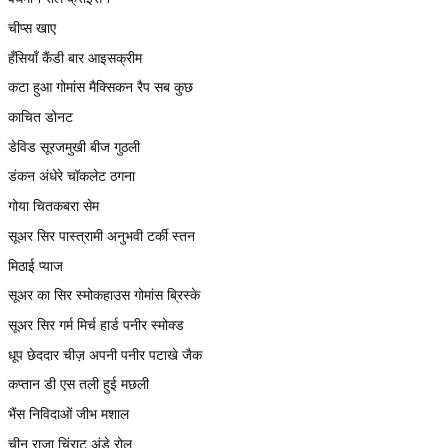
चीप्स खाए
हँसियाँ कैंडी बार आइसक्रीम
कटा हुआ गोमांस मैक्सिकन रैप सब कुछ
काचित डोनट
डेविड सूरजमुखी बीज गुठली
डंकन अंधेरे चॉकलेट ठगना
गोया चितकबरा सेम
सूअर सिर पास्त्रामी अनुभवी टर्की स्तन
मिठाई प्याज
सूअर का सिर स्मोकहाउस गोमांस ब्रिस्के
सूअर सिर गर्म मिर्च हार्ड पनीर स्मोक्ड
धूप छेददार चीज़ अपनी पनीर पटाखे जैक
कप्तान डी एस तली हुई मछली
भैंस निविदाओं जीभ मशाल
चीन राजा चिंराट अंडे रोल