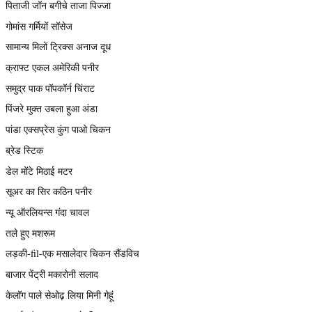
पिताजी जॉन बगीचे ताजा पिज्जा
गोमांस गर्मियों सॉसेज
सामान्य मिलों ट्रिक्स अनाज दूध
क्राफ्ट एकल अमेरिकी पनीर
समुद्र पाक पॉपकॉर्न चिंराट
पिंजरे मुक्त उबला हुआ अंडा
पांडा एक्सप्रेस कुंग पाओ चिकन
ब्रेड स्टिक
डेल मोंटे मिठाई मटर
सूअर का सिर कठिन पनीर
न्यू ऑरलियन्स गंदा चावल
तले हुए मशरूम
लड़की-fil-एक मसालेदार चिकन सैंडविच
बाजार पेंट्री मकारोनी सलाद
केलॉग पाले सेओढ़ लिया मिनी गेहूं