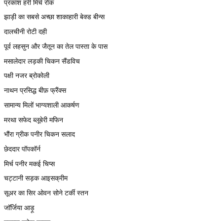
प्रकाश हरी मिर्च रोक
झाड़ी का सबसे अच्छा शाकाहारी बेक्ड बीन्स
दालचीनी रोटी दही
पूर्व लहसुन और जैतून का तेल पास्ता के पास
मसालेदार लड़की चिकन सैंडविच
पक्षी नजर ब्रोकोली
नाथन प्रसिद्ध बीफ़ फ्रैंक्स
सामान्य मिलों भाग्यशाली आकर्षण
मरथा सफेद ब्लूबेरी मफिन
भौंरा ग्रीक पनीर चिकन सलाद
छेददार पॉपकॉर्न
मिर्च पनीर मकई चिप्स
चट्टानी सड़क आइसक्रीम
सूअर का सिर ओवन सोने टर्की स्तन
जॉर्जिया आड़ू