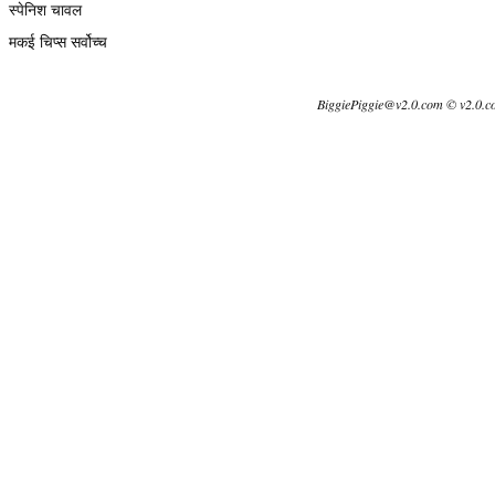
स्पेनिश चावल
मकई चिप्स सर्वोच्च
BiggiePiggie@v2.0.com © v2.0.c